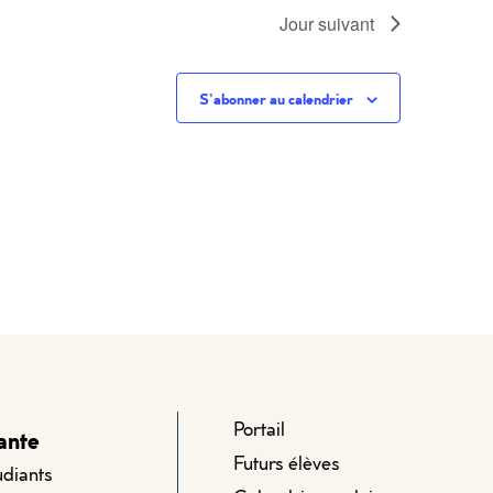
Jour suivant
S’abonner au calendrier
Portail
ante
Futurs élèves
udiants