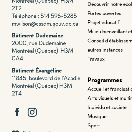
Montréal (
Québec) H
3M
Découvrir notre éco
2T2
Portes ouvertes
Téléphone : 514 596-5285
Projet éducatif
mwilson@cssdm.gouv.qc.ca
Milieu bienveillant e
Bâtiment Dudemaine
Conseil d’établissem
2000, rue Dudemaine
autres instances
Montréal (Québec) H3M
0A4
Travaux
Bâtiment Évangéline
11845, boulevard de l’Acadie
Programmes
Montréal (Québec) H3M
Accueil et francisati
2T4
Arts visuels et mult
Individu et société
Musique
Sport