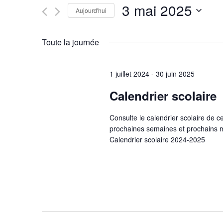
Rechercher
3 mai 2025
navigation
Évènements
Aujourd'hui
par
Sélectionnez
mot-
une
de
Toute la journée
clé.
date.
vues
1 juillet 2024
-
30 juin 2025
Évènements
Calendrier scolaire
Consulte le calendrier scolaire de c
prochaines semaines et prochains m
Calendrier scolaire 2024-2025