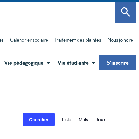
es
Calendrier scolaire
Traitement des plaintes
Nous joindre
Vie pédagogique
Vie étudiante
S’inscrire
Navigati
Chercher
Liste
Mois
Jour
de