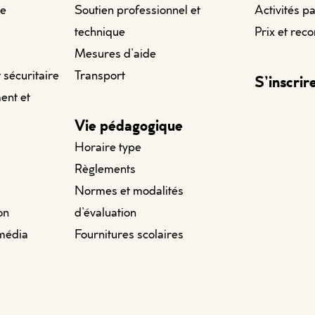
le
Soutien professionnel et
Activités p
technique
Prix et rec
Mesures d’aide
t sécuritaire
Transport
S’inscrir
ent et
Vie pédagogique
Horaire type
Règlements
Normes et modalités
on
d’évaluation
imédia
Fournitures scolaires