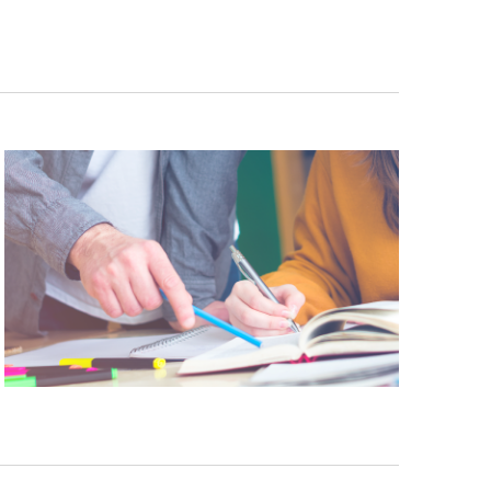
vues
Évèneme