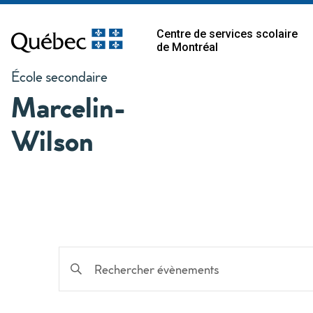
Centre de services scolaire
de Montréal
École secondaire
Marcelin-
Wilson
Recherche
Saisir
mot-
et
clé.